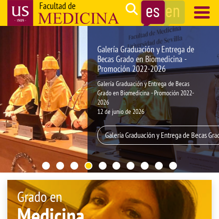
Pasar
Search
al
contenido
Navegación
principal
principal
Galería Graduación y Entrega de
Becas Grado en Biomedicina -
Promoción 2022-2026
Galería Graduación y Entrega de Becas
Grado en Biomedicina - Promoción 2022-
2026
12 de junio de 2026
Galería Graduación y Entrega de Becas Gr
Grado en
Medicina