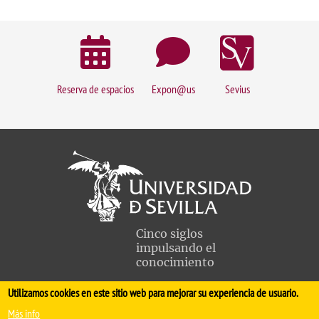
Reserva de espacios
Expon@us
Sevius
Cinco siglos
impulsando el
conocimiento
Utilizamos cookies en este sitio web para mejorar su experiencia de usuario.
FACULTAD DE MEDICINA
Más info