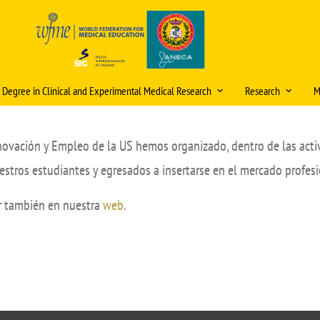
s Degree in Clinical and Experimental Medical Research
Research
M
ristics and information
Scientific publica
award
novación y Empleo de la US hemos organizado, dentro de las activ
, admission and enrolment
itud de cambios en la
ficación docente (curso
Research mentori
estros estudiantes y egresados a insertarse en el mercado profesi
ational double degrees
/2027)
Research Days
ómicos
tions
ar también en nuestra
web
.
eración
Internal Research 
ic organisation
Video Tutorial Buzón V
PhD Programme
ulum
Courses and Semin
g staff
Ethics Committee (
Final Project (TFM)