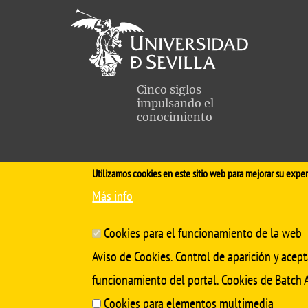
Academ
editation
Career
Contac
Annou
Cinco siglos
impulsando el
Mailbox
conocimiento
inciden
Utilizamos cookies en este sitio web para mejorar su exper
Más info
Cookies para el funcionamiento de la web
Aviso de Cookies. Control de aparición y acept
Aviso Legal
Protección de datos
Cookies
funcionamiento del portal. Cookies de Batch A
Cookies para elementos multimedia