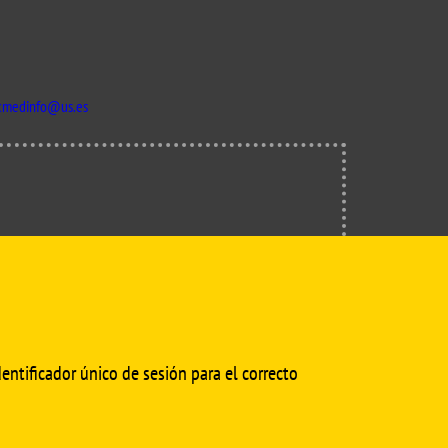
isation and
Suggestion box
arch Unit
s
cmedinfo@us.es
SÍGUENOS EN
entificador único de sesión para el correcto
© Copyright 2022 Universidad de Sevilla