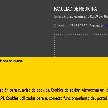
UIFI International
ic committees
Promotion of Rese
FACULTAD DE MEDICINA
 guidance
Noticias destacada
Avda. Sánchez Pizjuán, s/n. 41009 Sevilla
t
.
Conserjería:
954 55 98 30
- Secretaría
fa
ncements
 for complaints, suggestions, congratulations and
ts
iencia de usuario.
ación para el aviso de cookies. Cookies de sesión. Almacenar un id
PI. Cookies utilizadas para el correcto funcionamiento del portal