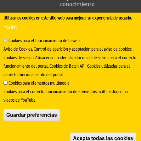
conocimiento
Utilizamos cookies en este sitio web para mejorar su experiencia de usuario.
FACULTAD DE MEDICINA
Más info
Avda. Sánchez Pizjuán, s/n. 41009 Sevilla
Cookies para el funcionamiento de la web
.
Conserjería:
954 55 98 30
- Secretaría
facmedinfo@us.es
Aviso de Cookies. Control de aparición y aceptación para el aviso de cookies.
Cookies de sesión. Almacenar un identificador único de sesión para el correcto
funcionamiento del portal. Cookies de Batch API. Cookies utilizadas para el
correcto funcionamiento del portal
Cookies para elementos multimedia
Cookies para el correcto funcionamiento de elementos multimedia, como
vídeos de YouTube.
SÍGUENOS EN
Guardar preferencias
Aviso Legal
Protección de datos
Cookies
Acepta todas las cookies