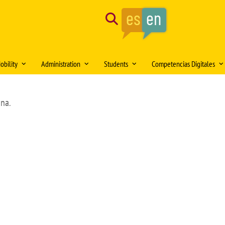
Search
obility
Administration
Students
Competencias Digitales
tion of the month
Mobility Medical Bachelor´s Degree
Opening hours
Delegación de Alumnos DAFMUS
Inteligencia Artificial
gna.
Mobility Bachelor´s Degree in
Directorio de contactos
Atención a la Diversidad y la
Simulación Clínica
ng
Biomedicine
Igualdad
Model forms
Teaching innovation
Mobility Master's Degree in Clinical
Professional orientation and
Sede Electrónica
Proyecto SUSA
and Experimental Medical Research
employability
Plan
irtual DOMUS
Buzón de documentación Virtual:
Mobility Teaching and Administration
Salón de Estudiantes
DOMUS
and Services Staff (PDI/PAS)
Sports activities
ars
Regulations
Centro Internacional
TFE and Projects)
Recognised academic transfer credits
Cooperación