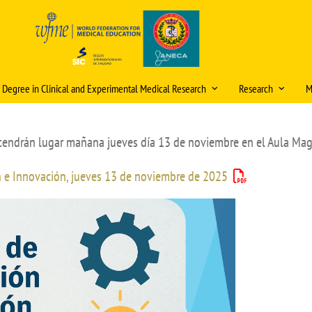
s Degree in Clinical and Experimental Medical Research
Research
M
ristics and information
Scientific publica
award
 tendrán lugar mañana jueves día 13 de noviembre en el Aula Ma
, admission and enrolment
itud de cambios en la
ficación docente (curso
Research mentori
ational double degrees
/2027)
n e Innovación, jueves 13 de noviembre de 2025
Research Days
ómicos
tions
eración
Internal Research 
ic organisation
Video Tutorial Buzón V
PhD Programme
ulum
Courses and Semin
g staff
Ethics Committee (
Final Project (TFM)