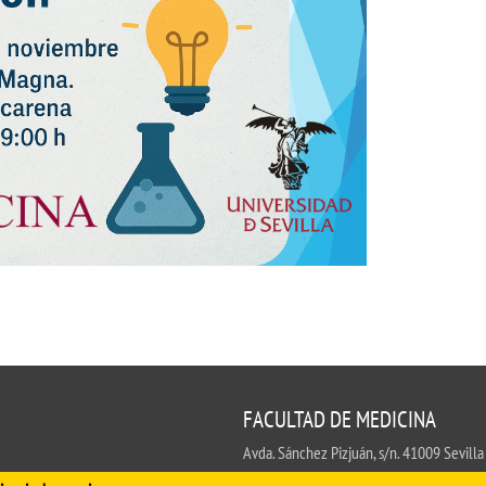
UIFI International
ic committees
Promotion of Rese
 guidance
Noticias destacada
t
ncements
 for complaints, suggestions, congratulations and
ts
FACULTAD DE MEDICINA
Avda. Sánchez Pizjuán, s/n. 41009 Sevilla