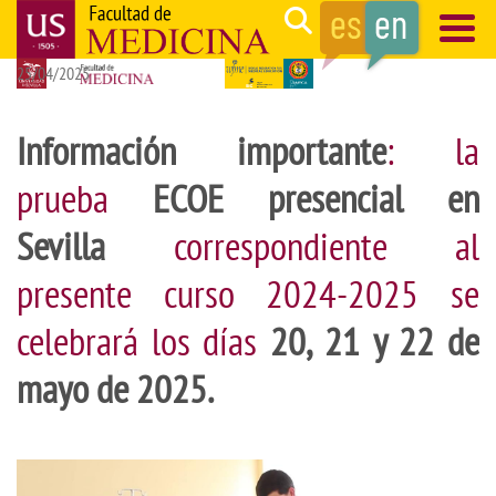
Skip
Search
to
25/04/2025
main
Navegación
content
principal
Información importante
: la
prueba
ECOE presencial en
Sevilla
correspondiente al
presente curso 2024-2025 se
celebrará los días
20, 21 y 22 de
mayo de 2025.