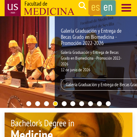
Skip
Search
to
main
Navegación
content
principal
Galería Graduación y Entrega de
Becas Grado en Biomedicina -
Promoción 2022-2026
Galería Graduación y Entrega de Becas
Grado en Biomedicina - Promoción 2022-
2026
12 de junio de 2026
Galería Graduación y Entrega de Becas Gr
Bachelor's Degree in
Medicine