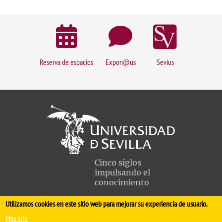
Reserva de espacios
Expon@us
Sevius
Cinco siglos
impulsando el
conocimiento
Utilizamos cookies en este sitio web para mejorar su experiencia de usuario.
FACULTAD DE MEDICINA
Más info