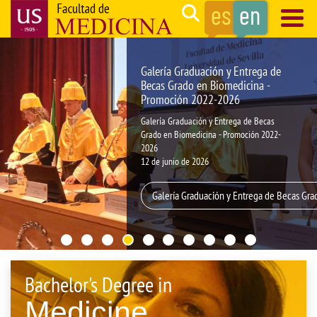
Skip
Search
to
main
Navegación
content
principal
Galería Graduación y Entrega de
Becas Grado en Biomedicina -
Promoción 2022-2026
Galería Graduación y Entrega de Becas
Grado en Biomedicina - Promoción 2022-
2026
12 de junio de 2026
Galería Graduación y Entrega de Becas Gr
Bachelor's Degree in
Medicine