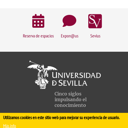
Reserva de espacios
Expon@us
Sevius
Cinco siglos
impulsando el
conocimiento
Utilizamos cookies en este sitio web para mejorar su experiencia de usuario.
FACULTAD DE MEDICINA
Más info