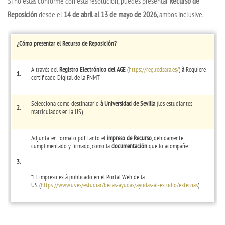
Si no estás conforme con esta resolución, puedes presentar
Recurso de
Reposición
desde el
14 de abril al 13 de mayo de 2026
, ambos inclusive.
¿Cómo presentar el Recurso de Reposición?
A través del
Registro Electrónico del AGE
(
https://reg.redsara.es/
)
à
Requiere
1.
certificado Digital de la FNMT
Selecciona como destinatario
à
Universidad de Sevilla
(los estudiantes
2.
matriculados en la US)
Adjunta, en formato pdf, tanto el
impreso de Recurso
, debidamente
cumplimentado y firmado, como la
documentación
que lo acompañe.
3.
*El impreso está publicado en el Portal Web de la
US (
https://www.us.es/estudiar/becas-ayudas/ayudas-al-estudio/externas
)