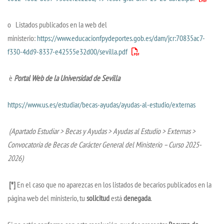
o Listados publicados en la web del
ministerio:
https://www.educacionfpydeportes.gob.es/dam/jcr:70835ac7-
f330-4dd9-8337-e42555e32d00/sevilla.pdf
è
Portal Web de la Universidad de Sevilla
https://www.us.es/estudiar/becas-ayudas/ayudas-al-estudio/externas
(Apartado Estudiar > Becas y Ayudas > Ayudas al Estudio > Externas >
Convocatoria de Becas de Carácter General del Ministerio – Curso 2025-
2026)
[*]
En el caso que no aparezcas en los listados de becarios publicados en la
página web del ministerio, tu
solicitud
está
denegada
.