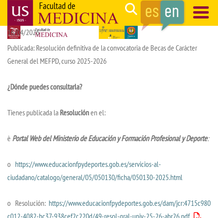
Skip
Search
to
16/04/2026
main
Navegación
content
principal
Publicada: Resolución definitiva de la convocatoria de Becas de Carácter
General del MEFPD, curso 2025-2026
¿Dónde puedes consultarla?
Tienes publicada la
Resolución
en el:
è
Portal Web del Ministerio de Educación y Formación Profesional y Deporte
:
o
https://www.educacionfpydeportes.gob.es/servicios-al-
ciudadano/catalogo/general/05/050130/ficha/050130-2025.html
o Resolución:
https://www.educacionfpydeportes.gob.es/dam/jcr:4715c980-
c012-4082-bc37-938cef2c220d/49-resol-gral-univ-25-26-abr26.pdf