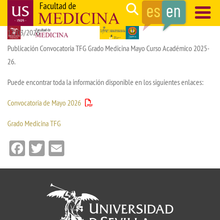
Skip
Search
to
17/03/2026
main
Navegación
content
principal
Publicación Convocatoria TFG Grado Medicina Mayo Curso Académico 2025-
26.
Puede encontrar toda la información disponible en los siguientes enlaces:
Convocatoria de Mayo 2026
Grado Medicina TFG
Facebook
Twitter
Email