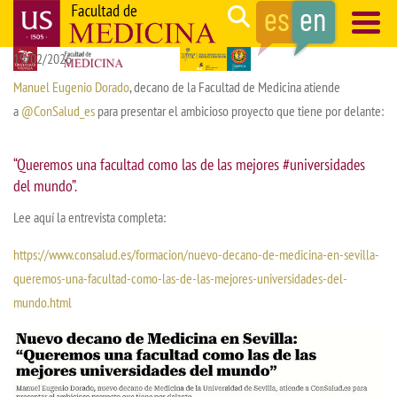
Skip
Search
to
19/02/2026
main
Navegación
content
principal
Manuel Eugenio Dorado
, decano de la Facultad de Medicina atiende
a
@ConSalud_es
para presentar el ambicioso proyecto que tiene por delante:
“Queremos una facultad como las de las mejores
#universidades
del mundo”.
Lee aquí la entrevista completa:
https://www.consalud.es/formacion/nuevo-decano-de-medicina-en-sevilla-
queremos-una-facultad-como-las-de-las-mejores-universidades-del-
mundo.html