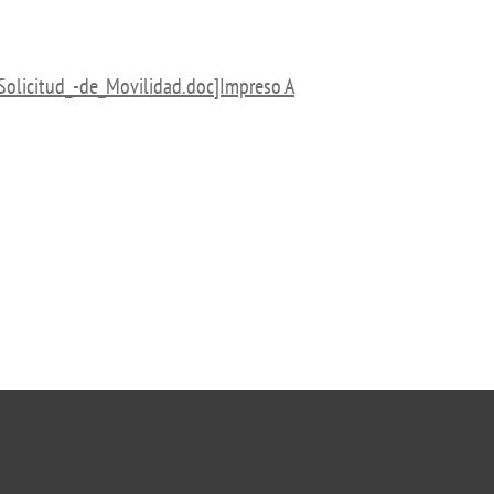
isation and
Suggestion box
arch Unit
s
Solicitud_-de_Movilidad.doc]Impreso A