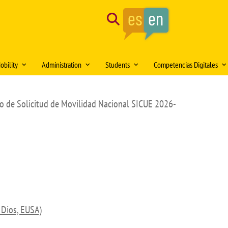
Search
obility
Administration
Students
Competencias Digitales
tion of the month
Mobility Medical Bachelor´s Degree
Opening hours
Delegación de Alumnos DAFMUS
Inteligencia Artificial
zo de Solicitud de Movilidad Nacional SICUE 2026-
Mobility Bachelor´s Degree in
Directorio de contactos
Atención a la Diversidad y la
Simulación Clínica
ng
Biomedicine
Igualdad
Model forms
Teaching innovation
Mobility Master's Degree in Clinical
Professional orientation and
Sede Electrónica
Proyecto SUSA
and Experimental Medical Research
employability
Plan
irtual DOMUS
Buzón de documentación Virtual:
Mobility Teaching and Administration
Salón de Estudiantes
DOMUS
and Services Staff (PDI/PAS)
Sports activities
ars
Regulations
Centro Internacional
 Dios, EUSA)
TFE and Projects)
Recognised academic transfer credits
Cooperación