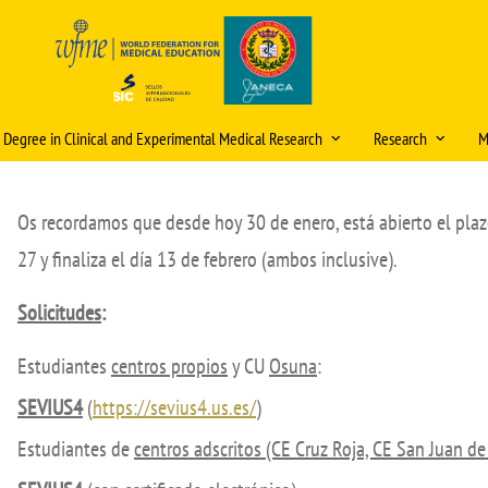
s Degree in Clinical and Experimental Medical Research
Research
M
ristics and information
Scientific publica
award
Os recordamos que desde hoy 30 de enero, está abierto el pla
, admission and enrolment
itud de cambios en la
ficación docente (curso
Research mentori
27 y finaliza el día 13 de febrero (ambos inclusive).
ational double degrees
/2027)
Research Days
ómicos
tions
Solicitudes
:
eración
Internal Research 
ic organisation
Video Tutorial Buzón V
Estudiantes
centros propios
y CU
Osuna
:
PhD Programme
ulum
SEVIUS4
(
https://sevius4.us.es/
)
Courses and Semin
g staff
Estudiantes de
centros adscritos (CE Cruz Roja, CE San Juan de
Ethics Committee (
Final Project (TFM)