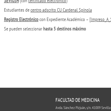
SEVIUS4
(con
certificado electrónico
)
UIFI International
ic committees
Promotion of Rese
Estudiantes de
centro adscrito CU Cardenal Spínola
 guidance
Noticias destacada
Registro Electrónico
con Expediente Académico –
[Impreso_A_
t
Se pueden seleccionar
hasta 5 destinos máximo
ncements
 for complaints, suggestions, congratulations and
ts
FACULTAD DE MEDICINA
Avda. Sánchez Pizjuán, s/n. 41009 Sevilla