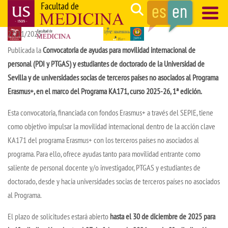
Skip
Search
to
27/11/2025
main
Navegación
content
principal
Publicada la
Convocatoria de ayudas para movilidad internacional de
personal (PDI y PTGAS) y estudiantes de doctorado de la Universidad de
Sevilla y de universidades socias de terceros países no asociados al Programa
Erasmus+, en el marco del Programa KA171, curso
2025-26, 1ª edición.
Esta convocatoria, financiada con fondos Erasmus+ a través del SEPIE, tiene
como objetivo impulsar la movilidad internacional dentro de la acción clave
KA171 del programa Erasmus+ con los terceros países no asociados al
programa. Para ello, ofrece ayudas tanto para movilidad entrante como
saliente de personal docente y/o investigador, PTGAS y estudiantes de
doctorado, desde y hacia universidades socias de terceros países no asociados
al Programa.
El plazo de solicitudes estará abierto
hasta el 30 de diciembre de 2025 para