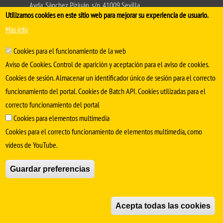
Avda. Sánchez Pizjuán, s/n. 41009 Sevilla
Utilizamos cookies en este sitio web para mejorar su experiencia de usuario.
.
Conserjería:
954 55 98 30
- Secretaría
facmedinfo@us.es
Más info
Cookies para el funcionamiento de la web
Aviso de Cookies. Control de aparición y aceptación para el aviso de cookies.
Cookies de sesión. Almacenar un identificador único de sesión para el correcto
funcionamiento del portal. Cookies de Batch API. Cookies utilizadas para el
correcto funcionamiento del portal
Cookies para elementos multimedia
Cookies para el correcto funcionamiento de elementos multimedia, como
SÍGUENOS EN
vídeos de YouTube.
Aviso Legal
Protección de datos
Cookies
Guardar preferencias
© Copyright 2022 Universidad de Sevilla
Acepta todas las cookies