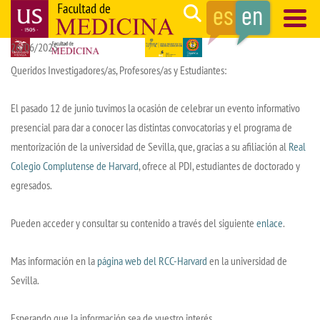
Skip
Search
to
26/06/2025
main
Navegación
content
principal
Queridos Investigadores/as, Profesores/as y Estudiantes:
El pasado 12 de junio tuvimos la ocasión de celebrar un evento informativo
presencial para dar a conocer las distintas convocatorias y el programa de
mentorización de la universidad de Sevilla, que, gracias a su afiliación al
Real
Colegio Complutense de Harvard
,
ofrece al PDI, estudiantes de doctorado y
egresados.
Pueden acceder y consultar su contenido a través del siguiente
enlace
.
Mas información en la
página web del RCC-Harvard
en la universidad de
Sevilla.
Esperando que la información sea de vuestro interés.