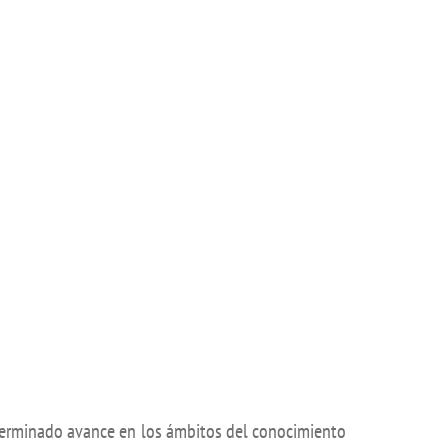
isation and
Suggestion box
arch Unit
s
terminado avance en los ámbitos del conocimiento