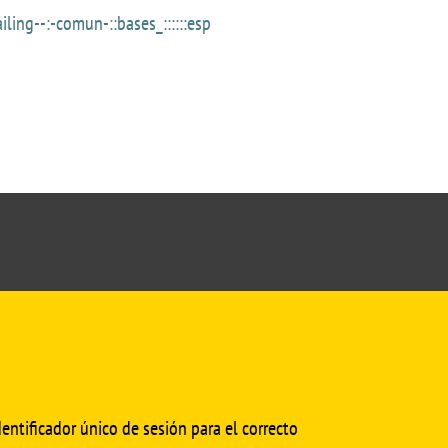
ing--:-comun-::bases_::::::esp
cmedinfo@us.es
entificador único de sesión para el correcto