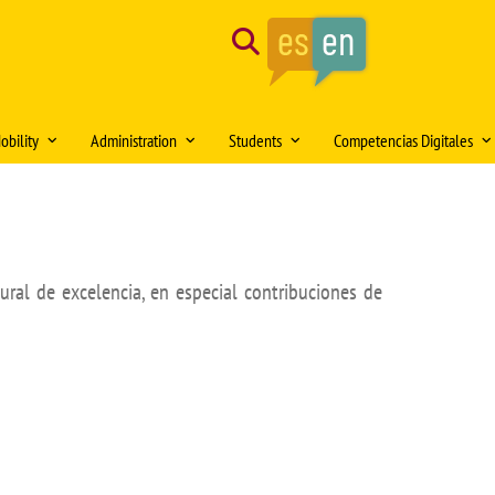
Search
obility
Administration
Students
Competencias Digitales
tion of the month
Mobility Medical Bachelor´s Degree
Opening hours
Delegación de Alumnos DAFMUS
Inteligencia Artificial
Mobility Bachelor´s Degree in
Directorio de contactos
Atención a la Diversidad y la
Simulación Clínica
ng
Biomedicine
Igualdad
Model forms
Teaching innovation
ural de excelencia, en especial contribuciones de
Mobility Master's Degree in Clinical
Professional orientation and
Sede Electrónica
Proyecto SUSA
and Experimental Medical Research
employability
Plan
irtual DOMUS
Buzón de documentación Virtual:
Mobility Teaching and Administration
Salón de Estudiantes
DOMUS
and Services Staff (PDI/PAS)
Sports activities
ars
Regulations
Centro Internacional
TFE and Projects)
Recognised academic transfer credits
Cooperación