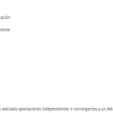
UIFI International
ic committees
Promotion of Rese
 guidance
Noticias destacada
cación
t
biente
ncements
 for complaints, suggestions, congratulations and
ts
 realizado aportaciones independientes o convergentes a un de