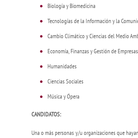
Biología y Biomedicina
Academ
editation
Career
Tecnologías de la Información y la Comuni
Contac
Cambio Climático y Ciencias del Medio Am
Annou
Economía, Finanzas y Gestión de Empresas
Mailbox
inciden
Humanidades
Ciencias Sociales
Música y Ópera
CANDIDATOS:
Una o más personas y/u organizaciones que hayan