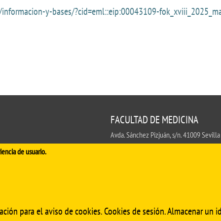
informacion-y-bases/?cid=eml::eip:00043109-fok_xviii_2025_mail
FACULTAD DE MEDICINA
Avda. Sánchez Pizjuán, s/n. 41009 Sevilla
.
iencia de usuario.
Conserjería:
954 55 98 30
- Secretaría
fa
ación para el aviso de cookies. Cookies de sesión. Almacenar un id