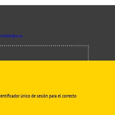
isation and
Suggestion box
arch Unit
s
cmedinfo@us.es
SÍGUENOS EN
entificador único de sesión para el correcto
© Copyright 2022 Universidad de Sevilla