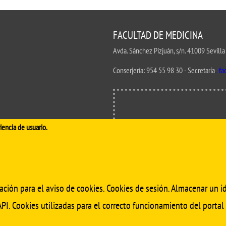
UIFI International
ic committees
Promotion of Rese
 guidance
Noticias destacada
FACULTAD DE MEDICINA
t
Avda. Sánchez Pizjuán, s/n. 41009 Sevilla
ncements
.
Conserjería:
954 55 98 30
- Secretaría
fa
 for complaints, suggestions, congratulations and
ts
iencia de usuario.
ación para el aviso de cookies. Cookies de sesión. Almacenar un id
PI. Cookies utilizadas para el correcto funcionamiento del portal