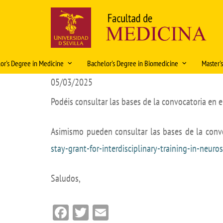
Skip
to
main
content
Navegación
or's Degree in Medicine
Bachelor's Degree in Biomedicine
Master'
principal
05/03/2025
ación Docente 2026-2027
Historia
Organización docente 2025-2026
Caracte
Podéis consultar las bases de la convocatoria en 
ations
Rectors and Deans
Organización Docente 2026-
Access
Solic
2027
plani
ity
History in pictures
Intern
2026
Asimismo pueden consultar las bases de la conv
Regulations
al rotations
Artistic heritage
Fondo Modelos Anat
Regula
stay-grant-for-interdisciplinary-training-in-neuro
Mobility
Coop
 Exam
Fondos Medicina
Academ
Bachelor's Degree Final Project
Saludos,
lor's Degree Final Project
Curric
Prácticas tuteladas Biomedicina
eristics and information
Teachin
Facebook
Twitter
Email
Características e información del
Master 
título