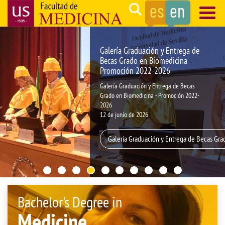
Skip
Search
to
main
Navegación
content
principal
Galería Graduación y Entrega de
Becas Grado en Biomedicina -
Promoción 2022-2026
Galería Graduación y Entrega de Becas
Grado en Biomedicina - Promoción 2022-
2026
12 de junio de 2026
Galería Graduación y Entrega de Becas Gr
Bachelor's Degree in
Medicine