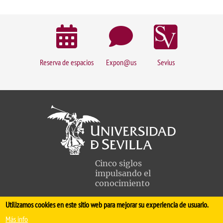
Reserva de espacios
Expon@us
Sevius
Cinco siglos
impulsando el
conocimiento
Utilizamos cookies en este sitio web para mejorar su experiencia de usuario.
FACULTAD DE MEDICINA
Más info