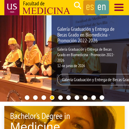
Skip
Search
to
main
Navegación
content
principal
Galería Graduación y Entrega de
Becas Grado en Biomedicina -
Promoción 2022-2026
Galería Graduación y Entrega de Becas
Grado en Biomedicina - Promoción 2022-
2026
12 de junio de 2026
Galería Graduación y Entrega de Becas Gr
Bachelor's Degree in
Medicine