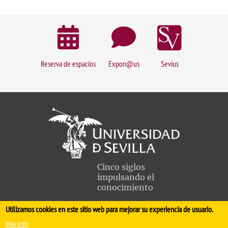
Reserva de espacios
Expon@us
Sevius
Cinco siglos
impulsando el
conocimiento
Utilizamos cookies en este sitio web para mejorar su experiencia de usuario.
FACULTAD DE MEDICINA
Más info