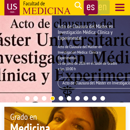
Pasar
Search
al
contenido
Navegación
Acto de Clausura del Máster en
principal
principal
Investigación Médica: Clínica y
Experimental
Acto de Clausura del Máster en
Investigación Médica: Clínica y
Experimental
26 de junio de 2026 en el Salón de Grados
a las 10:00 h
Acto de Clausura del Máster en Investigaci
Grado en
Medicina