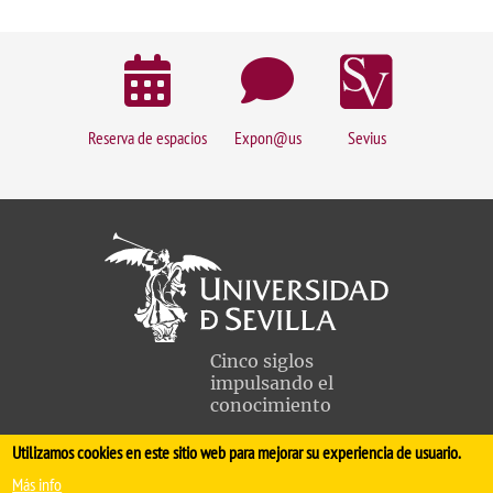
Reserva de espacios
Expon@us
Sevius
Cinco siglos
impulsando el
conocimiento
Utilizamos cookies en este sitio web para mejorar su experiencia de usuario.
FACULTAD DE MEDICINA
Más info