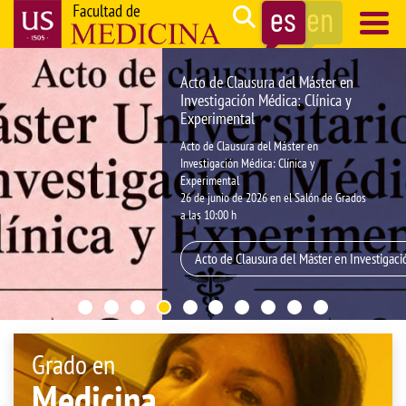
Pasar
Search
al
contenido
Navegación
Acto de Clausura del Máster en
principal
principal
Investigación Médica: Clínica y
Experimental
Acto de Clausura del Máster en
Investigación Médica: Clínica y
Experimental
26 de junio de 2026 en el Salón de Grados
a las 10:00 h
Acto de Clausura del Máster en Investigaci
Grado en
Medicina