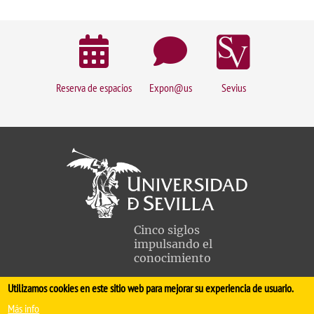
Reserva de espacios
Expon@us
Sevius
Cinco siglos
impulsando el
conocimiento
Utilizamos cookies en este sitio web para mejorar su experiencia de usuario.
FACULTAD DE MEDICINA
Más info