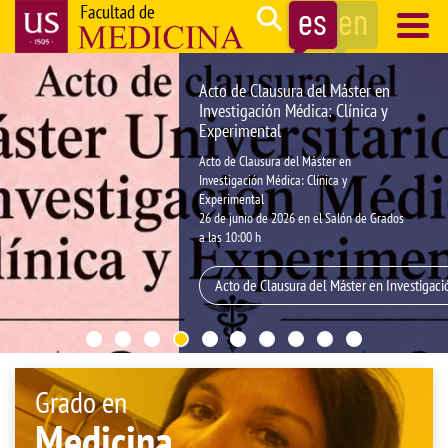
Pasar
Search
al
contenido
Navegación
Acto de Clausura del Máster en
principal
principal
Investigación Médica: Clínica y
Experimental
Acto de Clausura del Máster en
Investigación Médica: Clínica y
Experimental
26 de junio de 2026 en el Salón de Grados
a las 10:00 h
Acto de Clausura del Máster en Investigaci
Grado en
Medicina