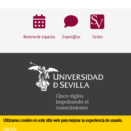
Reserva de espacios
Expon@us
Sevius
Cinco siglos
impulsando el
conocimiento
Utilizamos cookies en este sitio web para mejorar su experiencia de usuario.
FACULTAD DE MEDICINA
Más info