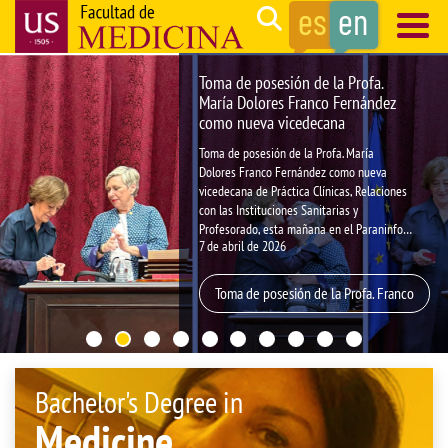
Skip
Search
to
main
Navegación
Toma de posesión de la Profa.
content
principal
María Dolores Franco Fernández
como nueva vicedecana
Toma de posesión de la Profa. María
Dolores Franco Fernández como nueva
vicedecana de Práctica Clínicas, Relaciones
con las Instituciones Sanitarias y
Profesorado, esta mañana en el Paraninfo
7 de abril de 2026
de la Universidad de Sevilla ante la Sra.
Rectora Magnífica, D.ª Carmen Vargas
Macías.
Toma de posesión de la Profa. Franco
Bachelor's Degree in
Medicine