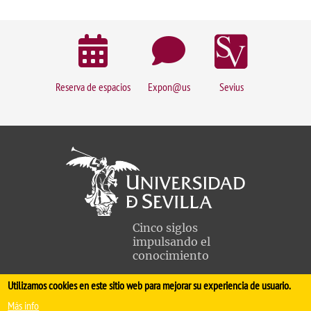
Reserva de espacios
Expon@us
Sevius
Cinco siglos
impulsando el
conocimiento
Utilizamos cookies en este sitio web para mejorar su experiencia de usuario.
FACULTAD DE MEDICINA
Más info