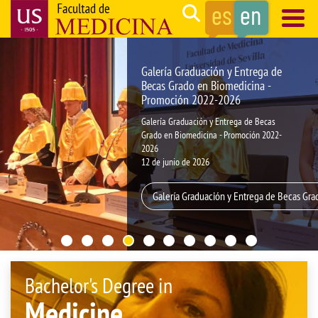
Skip
Search
to
main
Navegación
content
principal
Galería Graduación y Entrega de
Becas Grado en Biomedicina -
Promoción 2022-2026
Galería Graduación y Entrega de Becas
Grado en Biomedicina - Promoción 2022-
2026
12 de junio de 2026
Galería Graduación y Entrega de Becas Gr
Bachelor's Degree in
Medicine