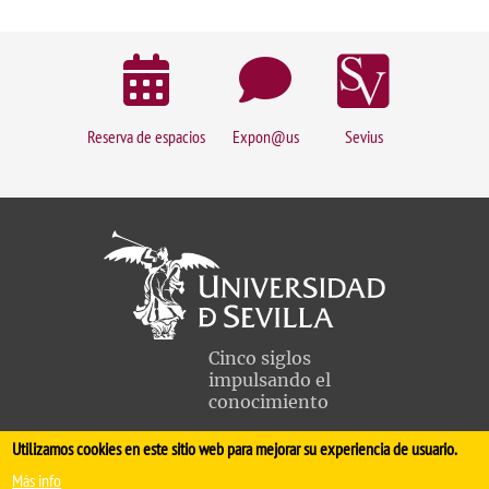
Reserva de espacios
Expon@us
Sevius
Cinco siglos
impulsando el
conocimiento
Utilizamos cookies en este sitio web para mejorar su experiencia de usuario.
FACULTAD DE MEDICINA
Más info