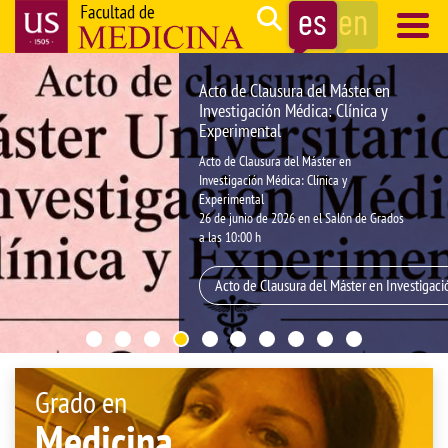
Pasar
Search
al
contenido
Navegación
Acto de Clausura del Máster en
principal
principal
Investigación Médica: Clínica y
Experimental
Acto de Clausura del Máster en
Investigación Médica: Clínica y
Experimental
26 de junio de 2026 en el Salón de Grados
a las 10:00 h
Acto de Clausura del Máster en Investigaci
Grado en
Medicina