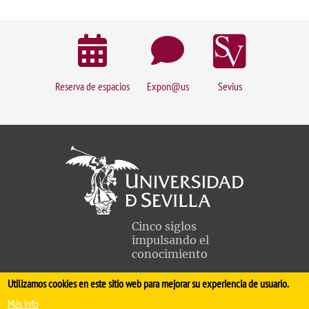
Reserva de espacios
Expon@us
Sevius
Cinco siglos
impulsando el
conocimiento
Utilizamos cookies en este sitio web para mejorar su experiencia de usuario.
FACULTAD DE MEDICINA
Más info