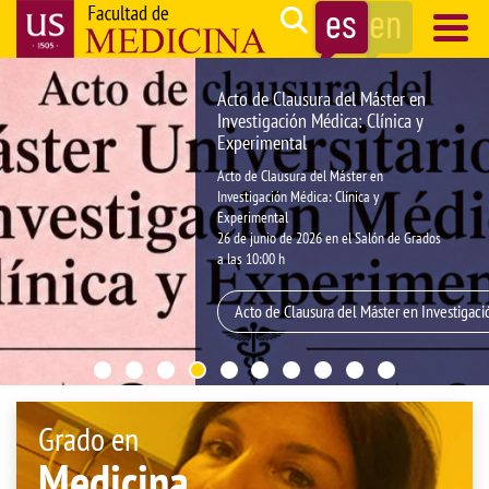
Pasar
Search
al
contenido
Navegación
Acto de Clausura del Máster en
principal
principal
Investigación Médica: Clínica y
Experimental
Acto de Clausura del Máster en
Investigación Médica: Clínica y
Experimental
26 de junio de 2026 en el Salón de Grados
a las 10:00 h
Acto de Clausura del Máster en Investigaci
Grado en
Medicina