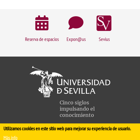
Reserva de espacios
Expon@us
Sevius
Cinco siglos
impulsando el
conocimiento
Utilizamos cookies en este sitio web para mejorar su experiencia de usuario.
FACULTAD DE MEDICINA
Más info