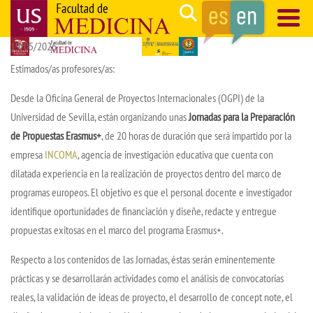
Skip
Search
to
19/05/2026
main
Navegación
content
principal
Estimados/as profesores/as:
Desde la Oficina General de Proyectos Internacionales (OGPI) de la
Universidad de Sevilla, están organizando unas
Jornadas para la Preparación
de Propuestas Erasmus+
, de 20 horas de duración que será impartido por la
empresa
INCOMA
, agencia de investigación educativa que cuenta con
dilatada experiencia en la realización de proyectos dentro del marco de
programas europeos. El objetivo es que el personal docente e investigador
identifique oportunidades de financiación y diseñe, redacte y entregue
propuestas exitosas en el marco del programa Erasmus+.
Respecto a los contenidos de las Jornadas, éstas serán eminentemente
prácticas y se desarrollarán actividades como el análisis de convocatorias
reales, la validación de ideas de proyecto, el desarrollo de concept note, el