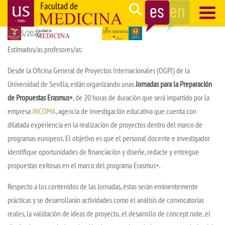
Pasar
Search
al
19/05/2026
contenido
Navegación
principal
principal
Estimados/as profesores/as:
Desde la Oficina General de Proyectos Internacionales (OGPI) de la
Universidad de Sevilla, están organizando unas
Jornadas para la Preparación
de Propuestas Erasmus+
, de 20 horas de duración que será impartido por la
empresa
INCOMA
, agencia de investigación educativa que cuenta con
dilatada experiencia en la realización de proyectos dentro del marco de
programas europeos. El objetivo es que el personal docente e investigador
identifique oportunidades de financiación y diseñe, redacte y entregue
propuestas exitosas en el marco del programa Erasmus+.
Respecto a los contenidos de las Jornadas, éstas serán eminentemente
prácticas y se desarrollarán actividades como el análisis de convocatorias
reales, la validación de ideas de proyecto, el desarrollo de concept note, el