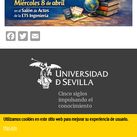
Facebook
Twitter
Email
Cinco siglos
impulsando el
conocimiento
Utilizamos cookies en este sitio web para mejorar su experiencia de usuario.
FACULTAD DE MEDICINA
Más info
Avda. Sánchez Pizjuán, s/n. 41009 Sevilla