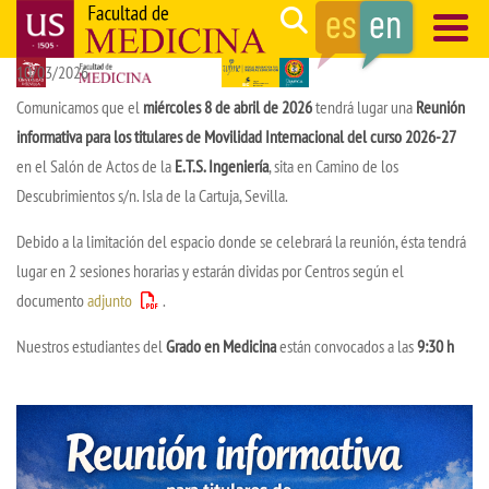
Skip
Search
to
10/03/2026
main
Navegación
content
principal
Comunicamos que el
miércoles 8 de abril de 2026
tendrá lugar una
Reunión
informativa para los titulares de Movilidad Internacional del curso 2026-27
en el Salón de Actos de la
E.T.S. Ingeniería
, sita en Camino de los
Descubrimientos s/n. Isla de la Cartuja, Sevilla.
Debido a la limitación del espacio donde se celebrará la reunión, ésta tendrá
lugar en 2 sesiones horarias y estarán dividas por Centros según el
documento
adjunto
.
Nuestros estudiantes del
Grado en Medicina
están convocados a las
9:30 h