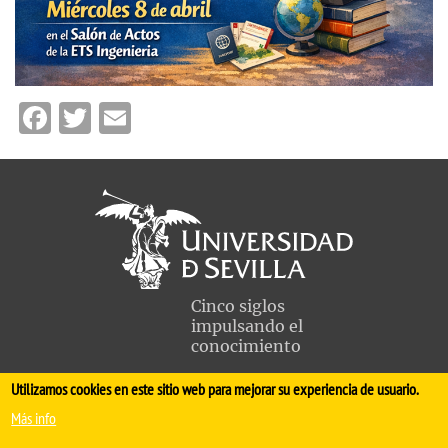
Facebook
Twitter
Email
Cinco siglos
impulsando el
conocimiento
Utilizamos cookies en este sitio web para mejorar su experiencia de usuario.
FACULTAD DE MEDICINA
Más info
Avda. Sánchez Pizjuán, s/n. 41009 Sevilla