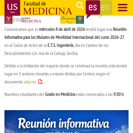
Pasar
Search
al
10/03/2026
contenido
Navegación
principal
principal
Comunicamos que el
miércoles 8 de abril de 2026
tendrá lugar una
Reunión
informativa para los titulares de Movilidad Internacional del curso 2026-27
en el Salón de Actos de la
E.T.S. Ingeniería
, sita en Camino de los
Descubrimientos s/n. Isla de la Cartuja, Sevilla.
Debido a la limitación del espacio donde se celebrará la reunión, ésta tendrá
lugar en 2 sesiones horarias y estarán dividas por Centros según el
documento
adjunto
.
Nuestros estudiantes del
Grado en Medicina
están convocados a las
9:30 h