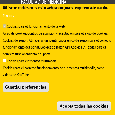
FACULTAD DE MEDICINA
Utilizamos cookies en este sitio web para mejorar su experiencia de usuario.
Avda. Sánchez Pizjuán, s/n. 41009 Sevilla
Más info
.
Conserjería:
954 55 98 30
- Secretaría
facmedinfo@us.es
Cookies para el funcionamiento de la web
Aviso de Cookies. Control de aparición y aceptación para el aviso de cookies.
Cookies de sesión. Almacenar un identificador único de sesión para el correcto
funcionamiento del portal. Cookies de Batch API. Cookies utilizadas para el
correcto funcionamiento del portal
Cookies para elementos multimedia
Cookies para el correcto funcionamiento de elementos multimedia, como
vídeos de YouTube.
SÍGUENOS EN
Guardar preferencias
Aviso Legal
Protección de datos
Cookies
© Copyright 2022 Universidad de Sevilla
Acepta todas las cookies