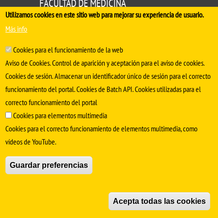
FACULTAD DE MEDICINA
Utilizamos cookies en este sitio web para mejorar su experiencia de usuario.
Avda. Sánchez Pizjuán, s/n. 41009 Sevilla
Más info
.
Conserjería:
954 55 98 30
- Secretaría
facmedinfo@us.es
Cookies para el funcionamiento de la web
Aviso de Cookies. Control de aparición y aceptación para el aviso de cookies.
Cookies de sesión. Almacenar un identificador único de sesión para el correcto
funcionamiento del portal. Cookies de Batch API. Cookies utilizadas para el
correcto funcionamiento del portal
Cookies para elementos multimedia
Cookies para el correcto funcionamiento de elementos multimedia, como
vídeos de YouTube.
SÍGUENOS EN
Guardar preferencias
Aviso Legal
Protección de datos
Cookies
© Copyright 2022 Universidad de Sevilla
Acepta todas las cookies