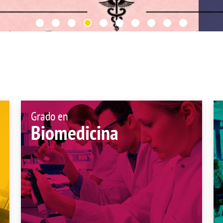
de investigación
adémicas
Buz
Unidad de Internacionalización y
ofesional
Fomento de la Investigación
Noticias destacadas
s, sugerencias, felicitaciones e
Grado en
Biomedicina