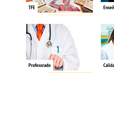
TFE
Enseñ
Profesorado
Calid