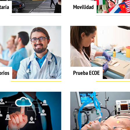
taría
Movilidad
orios
Prueba ECOE