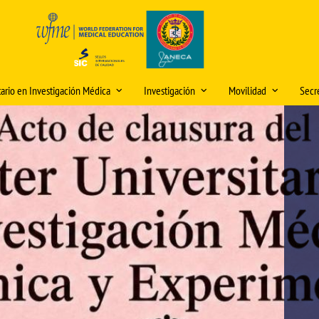
tario en Investigación Médica
Investigación
Movilidad
Secre
 e información del título
Premio "Publicación Científica del
Movilidad Grado Medi
Hor
Mes" y premios "IDEA"
ón y matriculación
olicitud de cambios en la
Movilidad Grado Biom
Dire
lanificación docente (curso
Iniciación a la Investigación
iones internacionales
Movilidad Máster Unive
Mod
026/2027)
Jornadas de Investigación
Investigación Médica: 
o Modelos Anatómicos
Sed
Experimental
ooperación
Plan Propio de Investigación
académica
os Medicina
Video Tutorial Buzón Virtual DOMUS
Buz
Movilidad PDI/PAS
Programa de Doctorado
DO
os
Centro Internacional
Seminarios de Investigación e
Nor
Innovación
Cooperación
Rec
Comités de Ética para la tramitación
créd