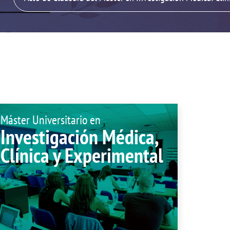
Plan de Autopr
ón de sugerencias
Compromiso soc
Tuna de Medici
Servicios en la 
Localización
Máster Universitario en
Investigación Médica,
Clínica y Experimental