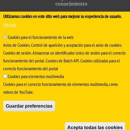
conocimiento
Utilizamos cookies en este sitio web para mejorar su experiencia de usuario.
FACULTAD DE MEDICINA
Más info
Avda. Sánchez Pizjuán, s/n. 41009 Sevilla
Cookies para el funcionamiento de la web
.
Conserjería:
954 55 98 30
- Secretaría
facmedinfo@us.es
Aviso de Cookies. Control de aparición y aceptación para el aviso de cookies.
Cookies de sesión. Almacenar un identificador único de sesión para el correcto
funcionamiento del portal. Cookies de Batch API. Cookies utilizadas para el
correcto funcionamiento del portal
Cookies para elementos multimedia
Cookies para el correcto funcionamiento de elementos multimedia, como
vídeos de YouTube.
SÍGUENOS EN
Guardar preferencias
Aviso Legal
Protección de datos
Cookies
Acepta todas las cookies