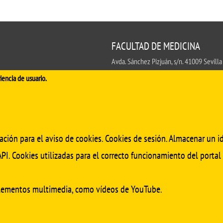
FACULTAD DE MEDICINA
Avda. Sánchez Pizjuán, s/n. 41009 Sevilla
.
iencia de usuario.
Conserjería:
954 55 98 30
- Secretaría
fa
ación para el aviso de cookies. Cookies de sesión. Almacenar un id
PI. Cookies utilizadas para el correcto funcionamiento del portal
elementos multimedia, como vídeos de YouTube.