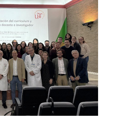
UIFI International
ic committees
Promotion of Rese
 guidance
Noticias destacada
t
ncements
 for complaints, suggestions, congratulations and
ts