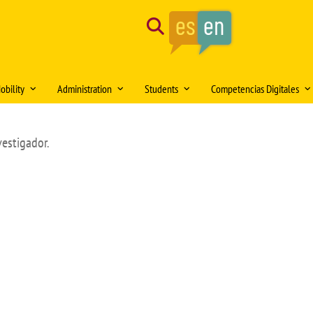
Search
obility
Administration
Students
Competencias Digitales
tion of the month
Mobility Medical Bachelor´s Degree
Opening hours
Delegación de Alumnos DAFMUS
Inteligencia Artificial
vestigador.
Mobility Bachelor´s Degree in
Directorio de contactos
Atención a la Diversidad y la
Simulación Clínica
ng
Biomedicine
Igualdad
Model forms
Teaching innovation
Mobility Master's Degree in Clinical
Professional orientation and
Sede Electrónica
Proyecto SUSA
and Experimental Medical Research
employability
Plan
irtual DOMUS
Buzón de documentación Virtual:
Mobility Teaching and Administration
Salón de Estudiantes
DOMUS
and Services Staff (PDI/PAS)
Sports activities
ars
Regulations
Centro Internacional
TFE and Projects)
Recognised academic transfer credits
Cooperación