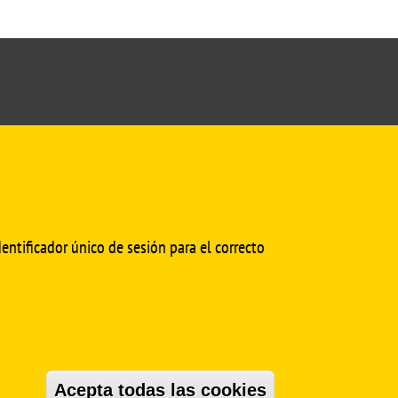
cmedinfo@us.es
entificador único de sesión para el correcto
SÍGUENOS EN
Acepta todas las cookies
Revocar con