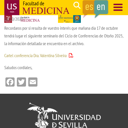
Skip
Search
to
16/10/2025
main
Navegación
content
principal
Recordaros por si resulta de vuestro interés que mañana día 17 de octubre
tendrá lugar el siguiente seminario del Ciclo de Conferencias de Otoño 2025,
la información detallada se encuentra en el archivo.
Cartel conferencia Dra. Valentina Silveira
Saludos cordiales,
Facebook
Twitter
Email