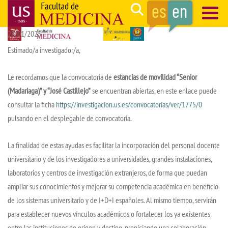
Skip
Search
to
28/01/2025
main
Navegación
content
principal
Estimado/a investigador/a,
Le recordamos que la convocatoria de
estancias de movilidad “Senior
(Madariaga)” y “José Castillejo”
se encuentran abiertas, en este enlace puede
consultar la ficha
https://investigacion.us.es/convocatorias/ver/1775/0
pulsando en el desplegable de convocatoria.
La finalidad de estas ayudas es facilitar la incorporación del personal docente
universitario y de los investigadores a universidades, grandes instalaciones,
laboratorios y centros de investigación extranjeros, de forma que puedan
ampliar sus conocimientos y mejorar su competencia académica en beneficio
de los sistemas universitario y de I+D+I españoles. Al mismo tiempo, servirán
para establecer nuevos vínculos académicos o fortalecer los ya existentes
entre las instituciones de origen y destino, propiciando una colaboración