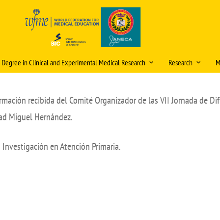
s Degree in Clinical and Experimental Medical Research
Research
M
ristics and information
Scientific publica
award
ormación recibida del Comité Organizador de las VII Jornada de Dif
, admission and enrolment
itud de cambios en la
ficación docente (curso
Research mentori
dad Miguel Hernández.
ational double degrees
/2027)
Research Days
ómicos
tions
 Investigación en Atención Primaria.
eración
Internal Research 
ic organisation
Video Tutorial Buzón V
PhD Programme
ulum
Courses and Semin
g staff
Ethics Committee (
Final Project (TFM)