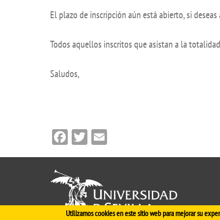
Academ
El plazo de inscripción aún está abierto, si desea
editation
Career
Todos aquellos inscritos que asistan a la totalidad
Contac
Annou
Saludos,
Mailbox
inciden
Facebook
Twitter
Email
Utilizamos cookies en este sitio web para mejorar su exper