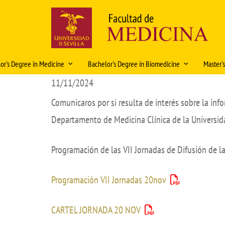
Skip
to
main
content
Navegación
or's Degree in Medicine
Bachelor's Degree in Biomedicine
Master'
principal
11/11/2024
ación Docente 2026-2027
Historia
Organización docente 2025-2026
Caracte
Comunicaros por si resulta de interés sobre la inf
ations
Rectors and Deans
Organización Docente 2026-
Access
Solic
2027
plani
Departamento de Medicina Clínica de la Universi
ity
History in pictures
Intern
2026
Regulations
al rotations
Artistic heritage
Fondo Modelos Anat
Regula
Programación de las VII Jornadas de Difusión de la
Mobility
Coop
 Exam
Fondos Medicina
Academ
Bachelor's Degree Final Project
Programación VII Jornadas 20nov
lor's Degree Final Project
Curric
Prácticas tuteladas Biomedicina
eristics and information
Teachin
Características e información del
CARTEL JORNADA 20 NOV
Master 
título