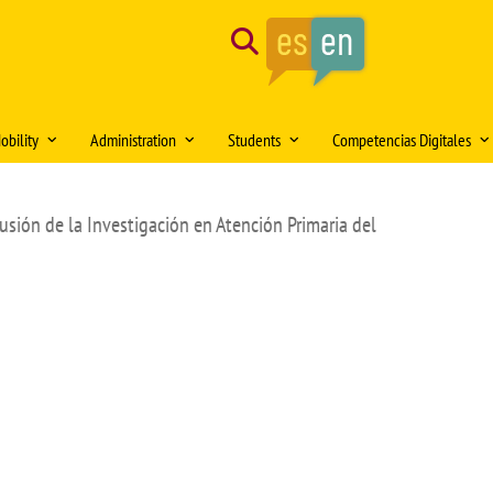
Search
obility
Administration
Students
Competencias Digitales
tion of the month
Mobility Medical Bachelor´s Degree
Opening hours
Delegación de Alumnos DAFMUS
Inteligencia Artificial
usión de la Investigación en Atención Primaria del
Mobility Bachelor´s Degree in
Directorio de contactos
Atención a la Diversidad y la
Simulación Clínica
ng
Biomedicine
Igualdad
Model forms
Teaching innovation
Mobility Master's Degree in Clinical
Professional orientation and
Sede Electrónica
Proyecto SUSA
and Experimental Medical Research
employability
Plan
irtual DOMUS
Buzón de documentación Virtual:
Mobility Teaching and Administration
Salón de Estudiantes
DOMUS
and Services Staff (PDI/PAS)
Sports activities
ars
Regulations
Centro Internacional
TFE and Projects)
Recognised academic transfer credits
Cooperación