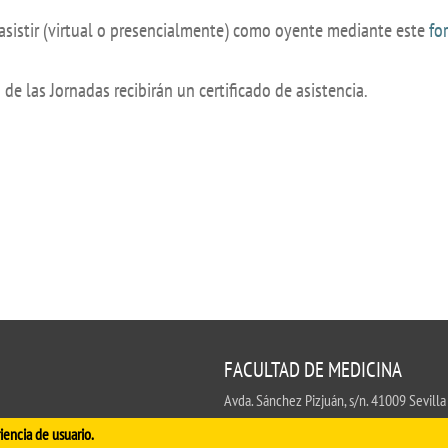
UIFI International
ic committees
Promotion of Rese
s asistir (virtual o presencialmente) como oyente mediante este
fo
 guidance
Noticias destacada
 de las Jornadas recibirán un certificado de asistencia.
t
ncements
 for complaints, suggestions, congratulations and
ts
FACULTAD DE MEDICINA
Avda. Sánchez Pizjuán, s/n. 41009 Sevilla
.
iencia de usuario.
Conserjería:
954 55 98 30
- Secretaría
fa