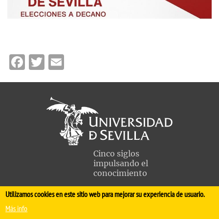
Facebook
Twitter
Email
Cinco siglos
impulsando el
conocimiento
Utilizamos cookies en este sitio web para mejorar su experiencia de usuario.
FACULTAD DE MEDICINA
Más info
Avda. Sánchez Pizjuán, s/n. 41009 Sevilla