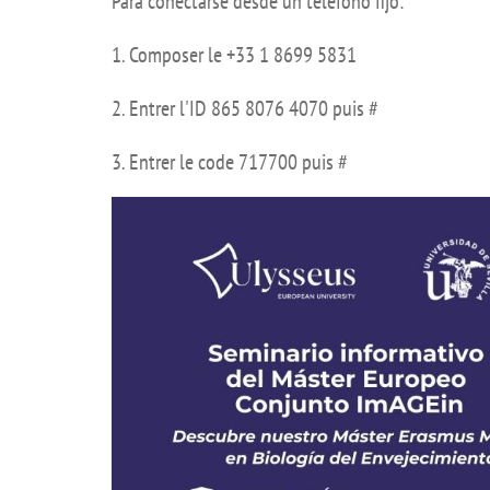
Para conectarse desde un teléfono fijo:
Comisiones ac
1. Composer le +33 1 8699 5831
ernacional Calidad (WFME)
Orientación pr
miento
Contacto
2. Entrer l'ID 865 8076 4070 puis #
nuevo plan de estudios
Anuncios
3. Entrer le code 717700 puis #
 interés
Buzón de queja
incidencias