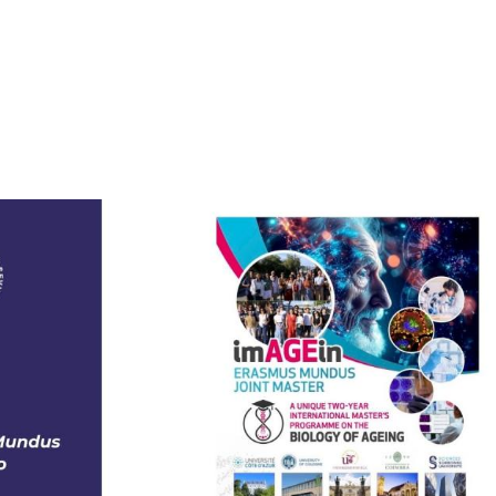
de investigación
adémicas
Buz
Unidad de Internacionalización y
ofesional
Fomento de la Investigación
Noticias destacadas
s, sugerencias, felicitaciones e