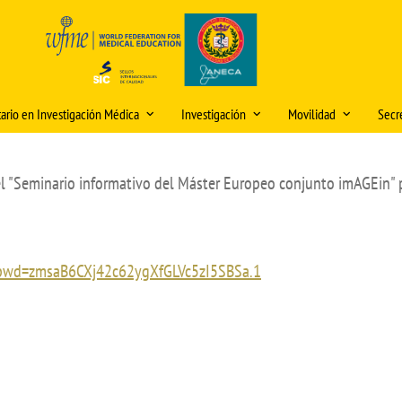
tario en Investigación Médica
Investigación
Movilidad
Secre
 e información del título
Premio "Publicación Científica del
Movilidad Grado Medi
Hor
Mes" y premios "IDEA"
el "Seminario informativo del Máster Europeo conjunto imAGEin" p
ón y matriculación
olicitud de cambios en la
Movilidad Grado Biom
Dire
lanificación docente (curso
Iniciación a la Investigación
iones internacionales
Movilidad Máster Unive
Mod
026/2027)
Jornadas de Investigación
Investigación Médica: 
o Modelos Anatómicos
Sed
Experimental
0?pwd=zmsaB6CXj42c62ygXfGLVc5zI5SBSa.1
ooperación
Plan Propio de Investigación
académica
os Medicina
Video Tutorial Buzón Virtual DOMUS
Buz
Movilidad PDI/PAS
Programa de Doctorado
DO
os
Centro Internacional
Seminarios de Investigación e
Nor
Innovación
Cooperación
Rec
Comités de Ética para la tramitación
créd