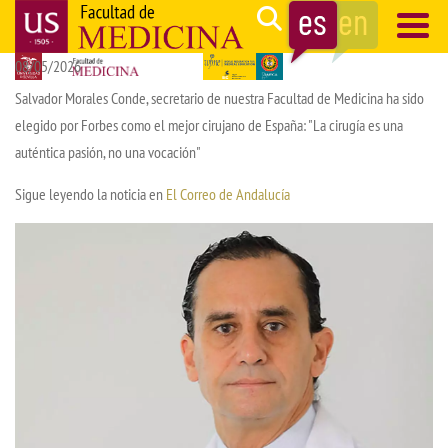
Pasar
Search
al
08/05/2026
contenido
Navegación
principal
principal
Salvador Morales Conde, secretario de nuestra Facultad de Medicina ha sido
elegido por Forbes como el mejor cirujano de España: "La cirugía es una
auténtica pasión, no una vocación"
Sigue leyendo la noticia en
El Correo de Andalucía