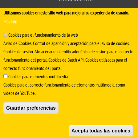
Utilizamos cookies en este sitio web para mejorar su experiencia de usuario.
FACULTAD DE MEDICINA
Más info
Avda. Sánchez Pizjuán, s/n. 41009 Sevilla
Cookies para el funcionamiento de la web
.
Conserjería:
954 55 98 30
- Secretaría
facmedinfo@us.es
Aviso de Cookies. Control de aparición y aceptación para el aviso de cookies.
Cookies de sesión. Almacenar un identificador único de sesión para el correcto
funcionamiento del portal. Cookies de Batch API. Cookies utilizadas para el
correcto funcionamiento del portal
Cookies para elementos multimedia
Cookies para el correcto funcionamiento de elementos multimedia, como
vídeos de YouTube.
SÍGUENOS EN
Guardar preferencias
Aviso Legal
Protección de datos
Cookies
Acepta todas las cookies
© Copyright 2022 Universidad de Sevilla