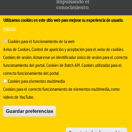
impulsando el
conocimiento
Utilizamos cookies en este sitio web para mejorar su experiencia de usuario.
FACULTAD DE MEDICINA
Más info
Avda. Sánchez Pizjuán, s/n. 41009 Sevilla
Cookies para el funcionamiento de la web
.
Conserjería:
954 55 98 30
- Secretaría
facmedinfo@us.es
Aviso de Cookies. Control de aparición y aceptación para el aviso de cookies.
Cookies de sesión. Almacenar un identificador único de sesión para el correcto
funcionamiento del portal. Cookies de Batch API. Cookies utilizadas para el
correcto funcionamiento del portal
Cookies para elementos multimedia
Cookies para el correcto funcionamiento de elementos multimedia, como
vídeos de YouTube.
SÍGUENOS EN
Guardar preferencias
Aviso Legal
Protección de datos
Cookies