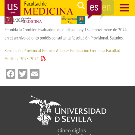
Pasar
Search
al
18/11/2024
contenido
Navegación
principal
principal
Reunida la Comisión Evaluadora en el día de hoy 18 de noviembre de 2024,
en el archivo adjunto podéis consultar la Resolución Provisional. Saludos,
Resolución Provisional Premios Anuales Publicación Científica Facultad
Medicina 2023-2024
Facebook
Twitter
Email
Cinco siglos