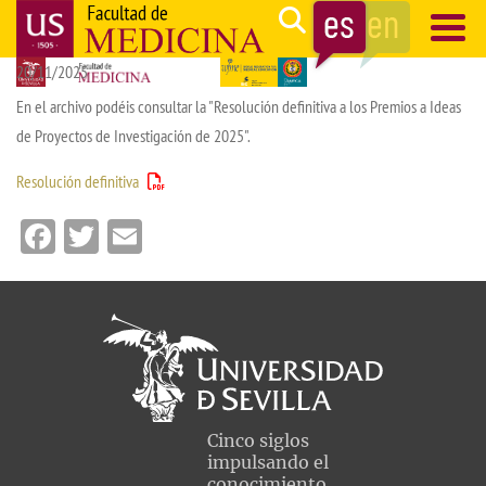
Pasar
Search
al
20/11/2025
contenido
Navegación
principal
principal
En el archivo podéis consultar la "Resolución definitiva a los Premios a Ideas
de Proyectos de Investigación de 2025".
Resolución definitiva
Facebook
Twitter
Email
Cinco siglos
impulsando el
conocimiento