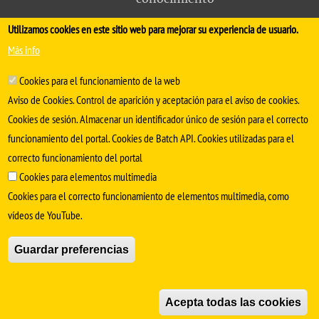
Utilizamos cookies en este sitio web para mejorar su experiencia de usuario.
FACULTAD DE MEDICINA
Más info
Avda. Sánchez Pizjuán, s/n. 41009 Sevilla
Cookies para el funcionamiento de la web
.
Conserjería:
954 55 98 30
- Secretaría
facmedinfo@us.es
Aviso de Cookies. Control de aparición y aceptación para el aviso de cookies.
Cookies de sesión. Almacenar un identificador único de sesión para el correcto
funcionamiento del portal. Cookies de Batch API. Cookies utilizadas para el
correcto funcionamiento del portal
Cookies para elementos multimedia
Cookies para el correcto funcionamiento de elementos multimedia, como
vídeos de YouTube.
SÍGUENOS EN
Guardar preferencias
Aviso Legal
Protección de datos
Cookies
Acepta todas las cookies
© Copyright 2022 Universidad de Sevilla