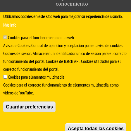
conocimiento
Utilizamos cookies en este sitio web para mejorar su experiencia de usuario.
FACULTAD DE MEDICINA
Más info
Avda. Sánchez Pizjuán, s/n. 41009 Sevilla
Cookies para el funcionamiento de la web
.
Conserjería:
954 55 98 30
- Secretaría
facmedinfo@us.es
Aviso de Cookies. Control de aparición y aceptación para el aviso de cookies.
Cookies de sesión. Almacenar un identificador único de sesión para el correcto
funcionamiento del portal. Cookies de Batch API. Cookies utilizadas para el
correcto funcionamiento del portal
Cookies para elementos multimedia
Cookies para el correcto funcionamiento de elementos multimedia, como
vídeos de YouTube.
SÍGUENOS EN
Guardar preferencias
Aviso Legal
Protección de datos
Cookies
Acepta todas las cookies