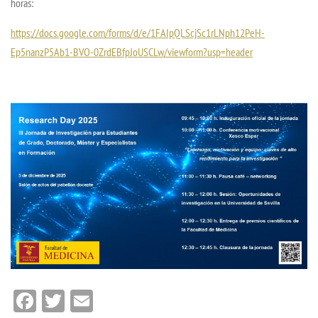
horas:
https://docs.google.com/forms/d/e/1FAIpQLScjSc1rLNph12PeH-
Ep5nanzP5Ab1-BVO-0ZrdEBfpJoUSCLw/viewform?usp=header
Facebook
Twitter
Email