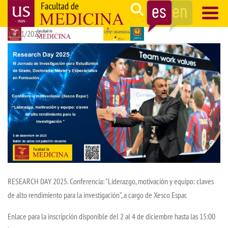
Pasar
Search
al
19/11/2025
contenido
Navegación
principal
principal
RESEARCH DAY 2025. Conferencia: "Liderazgo, motivación y equipo: claves
de alto rendimiento para la investigación", a cargo de Xesco Espar.
Enlace para la inscripción disponible del 2 al 4 de diciembre hasta las 15:00