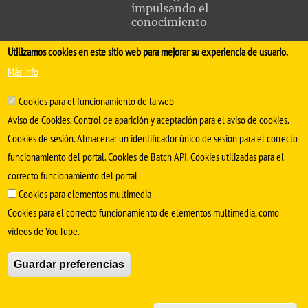
impulsando el
conocimiento
Utilizamos cookies en este sitio web para mejorar su experiencia de usuario.
FACULTAD DE MEDICINA
Más info
Avda. Sánchez Pizjuán, s/n. 41009 Sevilla
Cookies para el funcionamiento de la web
.
Conserjería:
954 55 98 30
- Secretaría
facmedinfo@us.es
Aviso de Cookies. Control de aparición y aceptación para el aviso de cookies.
Cookies de sesión. Almacenar un identificador único de sesión para el correcto
funcionamiento del portal. Cookies de Batch API. Cookies utilizadas para el
correcto funcionamiento del portal
Cookies para elementos multimedia
Cookies para el correcto funcionamiento de elementos multimedia, como
vídeos de YouTube.
SÍGUENOS EN
Guardar preferencias
Aviso Legal
Protección de datos
Cookies