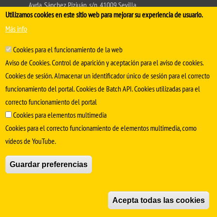
Avda. Sánchez Pizjuán, s/n. 41009 Sevilla
Utilizamos cookies en este sitio web para mejorar su experiencia de usuario.
.
Conserjería:
954 55 98 30
- Secretaría
facmedinfo@us.es
Más info
Cookies para el funcionamiento de la web
Aviso de Cookies. Control de aparición y aceptación para el aviso de cookies.
Cookies de sesión. Almacenar un identificador único de sesión para el correcto
funcionamiento del portal. Cookies de Batch API. Cookies utilizadas para el
correcto funcionamiento del portal
Cookies para elementos multimedia
Cookies para el correcto funcionamiento de elementos multimedia, como
SÍGUENOS EN
vídeos de YouTube.
Aviso Legal
Protección de datos
Cookies
Guardar preferencias
© Copyright 2022 Universidad de Sevilla
Acepta todas las cookies