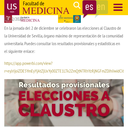
Pasar
Search
al
03/12/2025
contenido
Navegación
principal
principal
En la jornada del 2 de diciembre se celebraron las elecciones al Claustro de
la Universidad de Sevilla, órgano máximo de representación de la comunidad
universitaria. Puedes consultar los resultados provisionales y estadísticas en
el siguiente enlace:
https://app.powerbi.com/view?
r=eyJrIjoiZDE5YmEyYjAtZjUxYy00ZTE1LTk2ZmQtNTRhYzRjNGFmZDJhIiwidCI