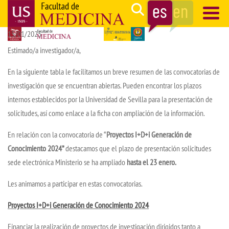
Pasar
Search
al
15/01/2025
contenido
Navegación
principal
principal
Estimado/a investigador/a,
En la siguiente tabla le facilitamos un breve resumen de las convocatorias de
investigación que se encuentran abiertas. Pueden encontrar los plazos
internos establecidos por la Universidad de Sevilla para la presentación de
solicitudes, así como enlace a la ficha con ampliación de la información.
En relación con la convocatoria de “
Proyectos I+D+i Generación de
Conocimiento 2024”
destacamos que el plazo de presentación solicitudes
sede electrónica Ministerio se ha ampliado
hasta el 23 enero.
Les animamos a participar en estas convocatorias.
Proyectos I+D+i Generación de Conocimiento 2024
Financiar la realización de proyectos de investigación dirigidos tanto a