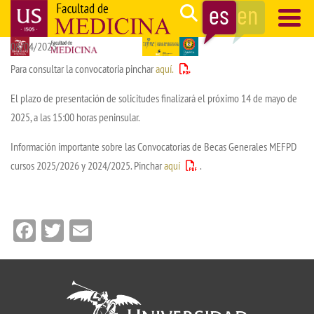
Pasar
Search
al
08/04/2025
contenido
Navegación
principal
principal
Para consultar la convocatoria pinchar
aquí.
El plazo de presentación de solicitudes finalizará el próximo 14 de mayo de
2025, a las 15:00 horas peninsular.
Información importante sobre las Convocatorias de Becas Generales MEFPD
cursos 2025/2026 y 2024/2025. Pinchar
aquí
.
Facebook
Twitter
Email